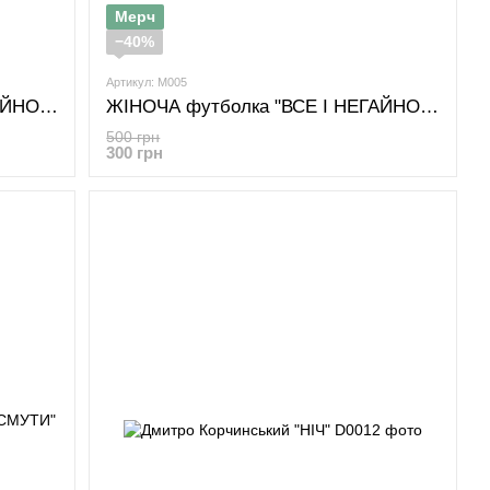
Мерч
−40%
Артикул: M005
ЖІНОЧА футболка "ВСЕ І НЕГАЙНО. Дмитро Корчинський"
ЖІНОЧА футболка "ВСЕ І НЕГАЙНО. Дмитро Корчинський"
500 грн
300 грн