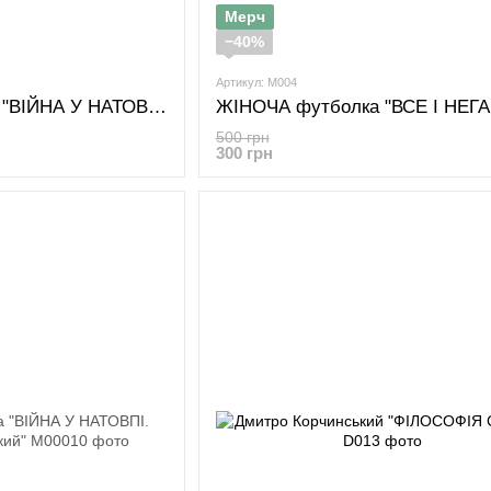
Мерч
−40%
Артикул: M004
ЖІНОЧА футболка "ВІЙНА У НАТОВПІ. Дмитро Корчинський"
500 грн
300 грн