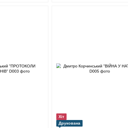
Хіт
Друкована