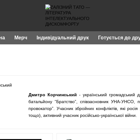
на
Мерч
Індивідуальний друк
Готується до др
Дмитро Корчинський
- український громадський д
батальйону “Братство”, співзасновник УНА-УНСО, 
провокатор”. Учасник збройних конфліктів, які росія
тощо), активний учасник російсько-української війни.
Автор численних книг, збірок п’єс та віршів.