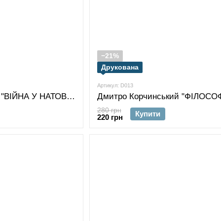
−21%
Друкована
Артикул: D013
ЖІНОЧА футболка "ВІЙНА У НАТОВПІ. Дмитро Корчинський"
280 грн
Купити
220 грн