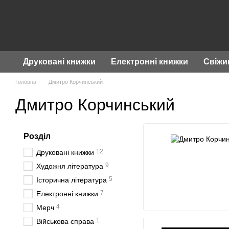
Перейти до основного контенту
Друковані книжки
Електронні книжки
Свіжи
Головна
Дмитро Корчинський
Дмитро Корчинський
Розділ
12
Друковані книжки
9
Художня література
5
Історична література
7
Електронні книжки
4
Мерч
1
Військова справа