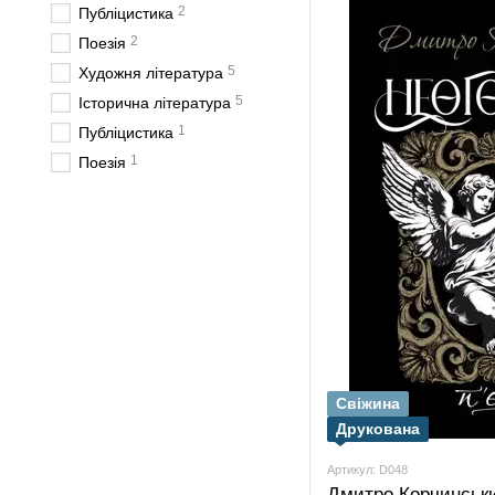
2
Публіцистика
2
Поезія
5
Художня література
5
Історична література
1
Публіцистика
1
Поезія
Свіжина
Друкована
Артикул: D048
Дмитро Корчинськ