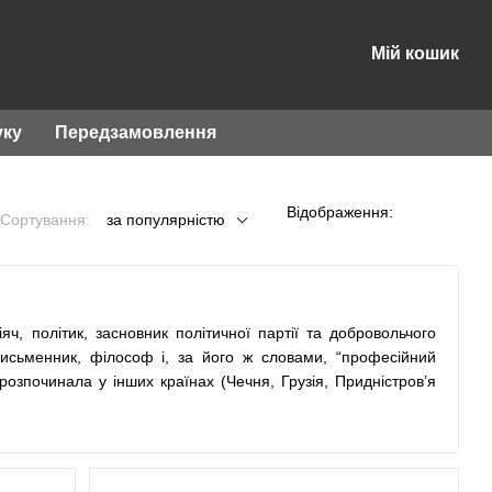
Мій кошик
уку
Передзамовлення
Відображення:
Сортування:
за популярністю
іяч, політик, засновник політичної партії та добровольчого
письменник, філософ і, за його ж словами, “професійний
 розпочинала у інших країнах (Чечня, Грузія, Придністров’я