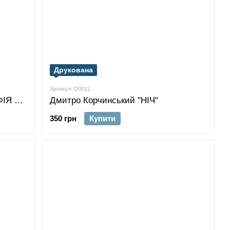
Друкована
Артикул: D0012
Дмитро Корчинський "ФІЛОСОФІЯ СМУТИ"
Дмитро Корчинський "НІЧ"
350 грн
Купити