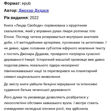
Формат:
epub
Автор:
Джохар Дудаєв
Рік видання:
2022
Книга «Лицар Свободи» порівнювана з хірургічним
скальпелем, який у вправних руках лікаря розтинає тіло
Епохи. Погляду читача розкривається внутрішня анатомія
доби, з її життєдайними артеріями, пухлинами та антитілами. І
не дивно, адже головним суб’єктом ефірного мовлення тексту
є постать Джохара Дудаєва, провідного патріарха сучасної
державності Ічкерії. Історичний масштаб промовця вже давно
подолав рівень локального лідера нескореної
північнокавказької нації та перетворився на планетарний
символ національного визволення.
До змісту книги увійшли безцінні міркування та інтенсивні
судження батька чеченської державності.
Його думки та умовиводи дозволяють розібратися у
лихосплетінні обставин кавказького вузла. І вкотре стають
очевидними нелюдські злочини росії, яка здійснила