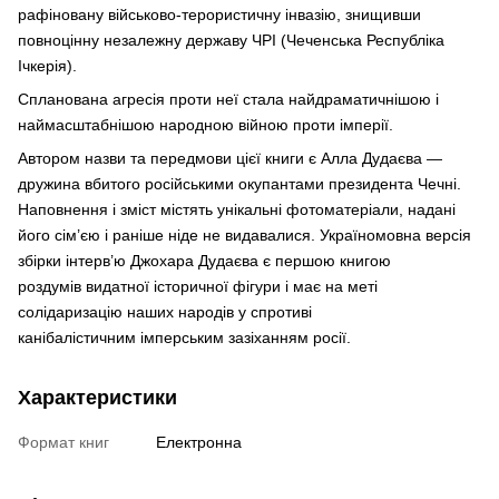
рафіновану військово-терористичну інвазію, знищивши
повноцінну незалежну державу ЧРІ (Чеченська Республіка
Ічкерія).
Спланована агресія проти неї стала найдраматичнішою і
наймасштабнішою народною війною проти імперії.
Автором назви та передмови цієї книги є Алла Дудаєва —
дружина вбитого російськими окупантами президента Чечні.
Наповнення і зміст містять унікальні фотоматеріали, надані
його сім’єю і раніше ніде не видавалися. Україномовна версія
збірки інтерв’ю Джохара Дудаєва є першою книгою
роздумів видатної історичної фігури і має на меті
солідаризацію наших народів у спротиві
канібалістичним імперським зазіханням росії.
Характеристики
Формат книг
Електронна