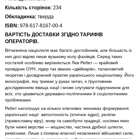
Кількість сторінок:
234
Обкладинка:
тверда
ISBN:
978-617-8167-00-4
ВАРТІСТЬ ДОСТАВКИ ЗГІДНО ТАРИФІВ
ОПЕРАТОРІВ.
Вітчизняна націологія має багато достойників, але більшість із
них досі відомі лише вузькому колу фахівців. Серед таких
постатей особливо вирізняється Лев Ребет — крайовий
провідник ОУН, лідер так званих «двійкарів», талановитий
теоретик і досвідчений практик українського націоналізму. Його
монографія, яку тримає у руках читач, є ґрунтовним
дослідженням явища нації і може слугувати підручником для
всіх, хто цікавиться державно-політичними й соціологічними
проблемами.
Ребет наголошує на кількох ключових чинниках формування
української нації: автохтонність (етнічне ядро), релігію
(православну віру), мову та самобутні традиції, носіями яких
були нижчі верстви — міщанство, частина дрібної шляхти,
ремісники. Лише з появою власної незалежної військової сили,