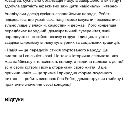
козацтва, суспільна організація набула завершеного вигляду і
здобула здатність ефективно захищати національні інтереси.
Аналізуючи досвід сусідніх європейських народів, Ребет
підкреслює, що українська нація може існувати і розвиватися
вільно лише у власній, самостійній державі. Його концепція
передбачає народний, демократичний суверенітет, який
народжується стихійно, «знизу вгору», і дисциплінується
завдяки широкому впливу культурних та соціальних традицій.
«Нація — це передусім стихія згуртованого народу. Це
змагання і спільність волі. Це також історична спільнота, яка
має найбільшу інтенсивність впливу, а людина належить до неї
всім своїм єством і всіма сторінками свого життя. З цієї
причини нація — це тривка і природна форма людського
життя», — робить висновок Лев Ребет, демонструючи глибину і
практичне значення своєї концепції.
Відгуки