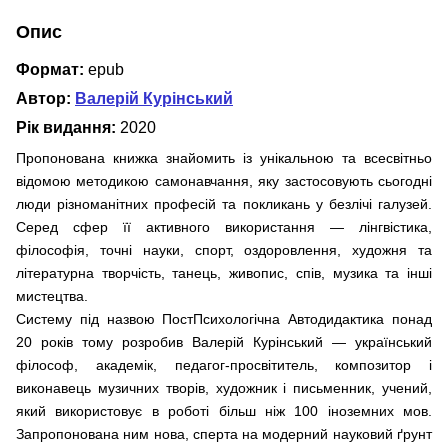
Опис
Формат:
epub
Автор:
Валерій Курінський
Рік видання:
2020
Пропонована книжка знайомить із унікальною та всесвітньо
відомою методикою самонавчання, яку застосовують сьогодні
люди різноманітних професій та покликань у безлічі галузей.
Серед сфер її активного використання — лінгвістика,
філософія, точні науки, спорт, оздоровлення, художня та
літературна творчість, танець, живопис, спів, музика та інші
мистецтва.
Систему під назвою ПостПсихологічна Автодидактика понад
20 років тому розробив Валерій Курінський — український
філософ, академік, педагог-просвітитель, композитор і
виконавець музичних творів, художник і письменник, учений,
який використовує в роботі більш ніж 100 іноземних мов.
Запропонована ним нова, сперта на модерний науковий ґрунт