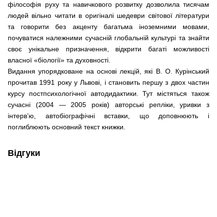
філософія руху та навичкового розвитку дозволила тисячам
людей вільно читати в оригіналі шедеври світової літератури
та говорити без акценту багатьма іноземними мовами,
почуватися належними сучасній глобальній культурі та знайти
своє унікальне призначення, відкрити багаті можливості
власної «біології» та духовності.
Видання упорядковане на основі лекцій, які В. О. Курінський
прочитав 1991 року у Львові, і становить першу з двох частин
курсу постпсихологічної автодидактики. Тут містяться також
сучасні (2004 — 2005 років) авторські репліки, уривки з
інтерв’ю, автобіографічні вставки, що доповнюють і
поглиблюють основний текст книжки.
Відгуки