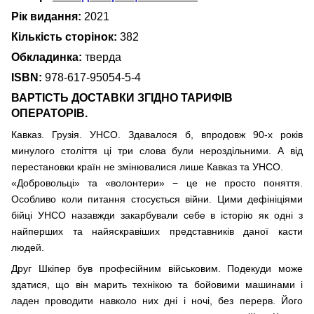
Рік видання:
2021
Кількість сторінок:
382
Обкладинка:
тверда
ISBN:
978-617-95054-5-4
ВАРТІСТЬ ДОСТАВКИ ЗГІДНО ТАРИФІВ
ОПЕРАТОРІВ.
Кавказ. Грузія. УНСО. Здавалося б, впродовж 90-х років
минулого століття ці три слова були нероздільними. А від
перестановки країн не змінювалися лише Кавказ та УНСО.
«Добровольці» та «волонтери» − це не просто поняття.
Особливо коли питання стосується війни. Цими дефініціями
бійці УНСО назавжди закарбували себе в історію як одні з
найперших та найяскравіших представників даної касти
людей.
Друг Шкіпер був професійним військовим. Подекуди може
здатися, що він марить технікою та бойовими машинами і
ладен проводити навколо них дні і ночі, без перерв. Його