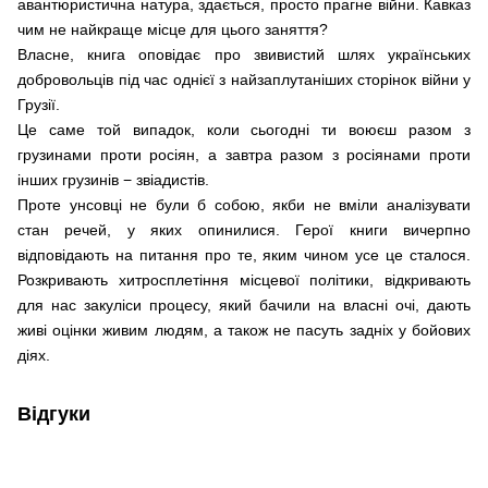
авантюристична натура, здається, просто прагне війни. Кавказ
чим не найкраще місце для цього заняття?
Власне, книга оповідає про звивистий шлях українських
добровольців під час однієї з найзаплутаніших сторінок війни у
Грузії.
Це саме той випадок, коли сьогодні ти воюєш разом з
грузинами проти росіян, а завтра разом з росіянами проти
інших грузинів − звіадистів.
Проте унсовці не були б собою, якби не вміли аналізувати
стан речей, у яких опинилися. Герої книги вичерпно
відповідають на питання про те, яким чином усе це сталося.
Розкривають хитросплетіння місцевої політики, відкривають
для нас закуліси процесу, який бачили на власні очі, дають
живі оцінки живим людям, а також не пасуть задніх у бойових
діях.
Відгуки