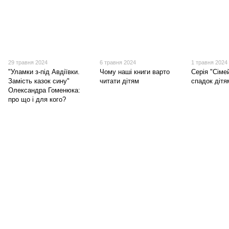
29 травня 2024
6 травня 2024
1 травня 2024
"Уламки з-під Авдіївки.
Чому наші книги варто
Серія "Сімей
Замість казок сину"
читати дітям
спадок дітя
Олександра Гоменюка:
про що і для кого?