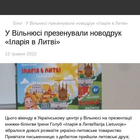
Блог
У Вільнюсі презенували новодрук «Іларія в Литві»
У Вільнюсі презенували новодрук
«Іларія в Литві»
12 травня 2022
Цього вікенду в Українському центрі у Вільнюсі на презентації
книжки-білінгви Ірини Голуб «Іларія в Литві/Ilarija Lietuvoje»
зібралося доволі розмаїте україно-литовське товариство.
Привітати письменницю з дебютом прийшли литовські друзі,