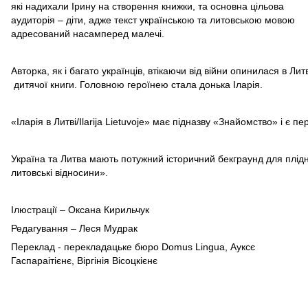
які надихали Ірину на створення книжки, та основна цільова
аудиторія – діти, адже текст українською та литовською мовою
адресований насамперед малечі.
Авторка, як і багато українців, втікаючи від війни опинилася в Л
дитячої книги. Головною героїнею стала донька Іларія.
«Іларія в Литві/Ilarija Lietuvoje» має підназву «Знайомство» і є 
Україна та Литва мають потужний історичний бекграунд для плідно
литовські відносини».
Ілюстрації – Оксана Кирильчук
Редагування – Леся Мудрак
Переклад - перекладацьке бюро Domus Lingua, Ауксє
Гаспараітієнє, Віргінія Вісоцкієнє